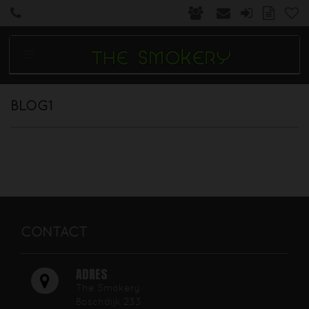
BLOG1
CONTACT
ADRES
The Smokery
Boschdijk 233