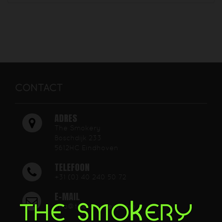
CONTACT
ADRES
The Smokery
Boschdijk 233
5612HC Eindhoven
TELEFOON
+31 (0) 40 240 50 72
E-MAIL
info@the-smokery.com